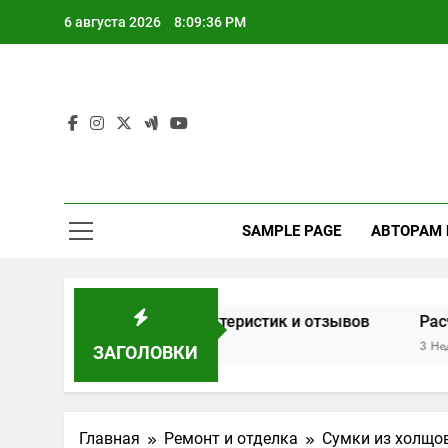
Перейти
6 августа 2026
8:09:36 PM
к
содержимому
SAMPLE PAGE
АВТОРАМ
он на основе характеристик и отзывов
Расчет мощн
3 Недели Спустя
ЗАГОЛОВКИ
Главная
Ремонт и отделка
Сумки из холщо