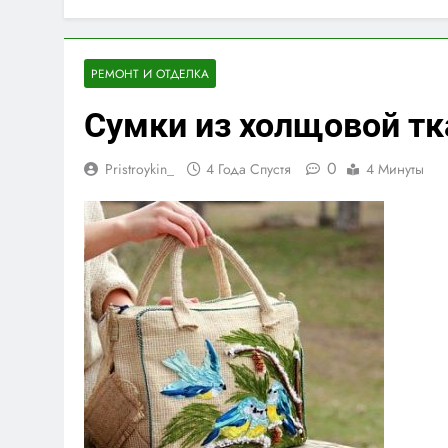
РЕМОНТ И ОТДЕЛКА
Сумки из холщовой тк
0
Pristroykin_
4 Года Спустя
4 Минуты