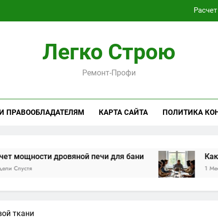
Расчет
Как проходит практическая подготовка по совреме
Легко Строю
Виртуальная платёжная карта за 5 минут без верифика
Ремонт-Профи
Критерии выбора пластиковых окон 
Расчет
 И ПРАВООБЛАДАТЕЛЯМ
КАРТА САЙТА
ПОЛИТИКА КО
Как проходит практическая подготовка по совреме
Виртуальная платёжная карта за 5 минут без верифика
ости дровяной печи для бани
Как проходи
1 Месяц Спустя
вой ткани