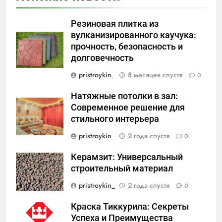
Резиновая плитка из
вулканизированного каучука:
прочность, безопасность и
долговечность
pristroykin_
8 месяцев спустя
0
Натяжные потолки в зал:
Современное решение для
стильного интерьера
pristroykin_
2 года спустя
0
Керамзит: Универсальный
строительный материал
pristroykin_
2 года спустя
0
Краска Тиккурила: Секреты
Успеха и Преимущества