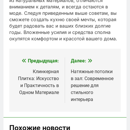
из натуральных материалов, отличаются
вниманием к деталям, и всегда остаются в
моде. Следуя приведенным выше советам, вы
сможете создать кухню своей мечты, которая
будет радовать вас и ваших близких долгие
годы. Вложенные усилия и средства сполна
окупятся комфортом и красотой вашего дома.
Предыдущая:
Далее:
Навигация
по
Клинкерная
Натяжные потолки
Плитка: Искусство
в зал: Современное
записям
и Практичность в
решение для
Одном Материале
стильного
интерьера
Похожие новости