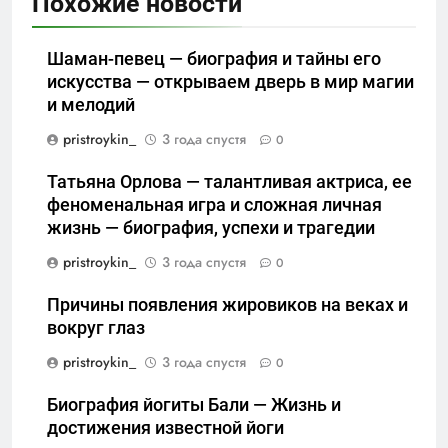
Похожие новости
Шаман-певец — биография и тайны его
искусства — открываем дверь в мир магии
и мелодий
pristroykin_
3 года спустя
0
Татьяна Орлова — талантливая актриса, ее
феноменальная игра и сложная личная
жизнь — биография, успехи и трагедии
pristroykin_
3 года спустя
0
Причины появления жировиков на веках и
вокруг глаз
pristroykin_
3 года спустя
0
Биография йогиты Бали — Жизнь и
достижения известной йоги