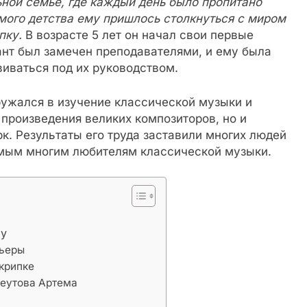
ной семье, где каждый день было пропитано
мого детства ему пришлось столкнуться с миром
пку.
В возрасте 5 лет он начал свои первые
лант был замечен преподавателями, и ему была
иваться под их руководством.
ружался в изучение классической музыки и
 произведения великих композиторов, но и
. Результаты его труда заставили многих людей
комым многим любителям классической музыки.
ху
рьеры
скрипке
Реутова Артема