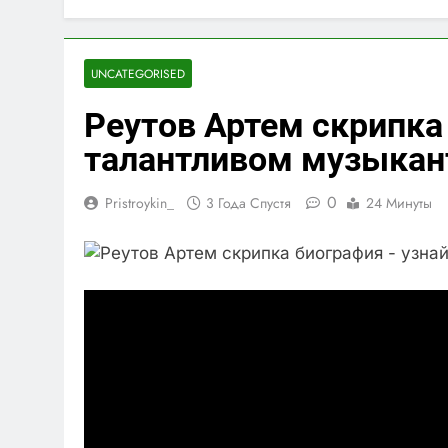
UNCATEGORISED
Реутов Артем скрипка 
талантливом музыкан
0
Pristroykin_
3 Года Спустя
24 Минуты