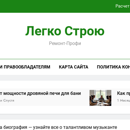
Расчет
Как проходит практическая подготовка по совреме
Легко Строю
Виртуальная платёжная карта за 5 минут без верифика
Ремонт-Профи
Критерии выбора пластиковых окон 
Расчет
 И ПРАВООБЛАДАТЕЛЯМ
КАРТА САЙТА
ПОЛИТИКА КО
Как проходит практическая подготовка по совреме
Виртуальная платёжная карта за 5 минут без верифика
дровяной печи для бани
Как проходит пра
1 Месяц Спустя
а биография — узнайте все о талантливом музыканте