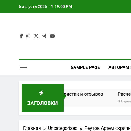
Перейти
6 августа 2026
1:19:01 PM
к
содержимому
SAMPLE PAGE
АВТОРАМ
 основе характеристик и отзывов
Расчет мощности 
3 Недели Спустя
ЗАГОЛОВКИ
Главная
Uncategorised
Реутов Артем скрипк