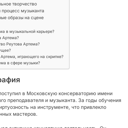
льное творчество
й процесс музыканта
ные образы на сцене
ема в музыкальной карьере?
а Артема?
тво Реутова Артема?
дущее?
 Артема, играющего на скрипке?
ема в сфере музыки?
рафия
поступил в Московскую консерваторию имени
ого преподавателя и музыканта. За годы обучения
ртуозность на инструменте, что привлекло
нных мастеров.