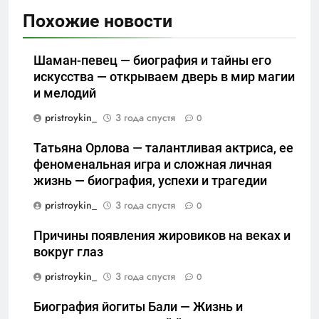
Похожие новости
Шаман-певец — биография и тайны его
искусства — открываем дверь в мир магии
и мелодий
pristroykin_
3 года спустя
0
Татьяна Орлова — талантливая актриса, ее
феноменальная игра и сложная личная
жизнь — биография, успехи и трагедии
pristroykin_
3 года спустя
0
Причины появления жировиков на веках и
вокруг глаз
pristroykin_
3 года спустя
0
Биография йогиты Бали — Жизнь и