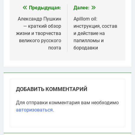
Предыдущая:
Далее:
Навигация
по
Александр Пушкин
Apillom oil:
— краткий обзор
инструкция, состав
записям
жизни и творчества
и действие на
великого русского
папилломы и
поэта
бородавки
ДОБАВИТЬ КОММЕНТАРИЙ
Для отправки комментария вам необходимо
авторизоваться
.