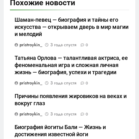
Похожие новости
Шаман-певец — биография и тайны его
искусства — открываем дверь в мир магии
и мелодий
pristroykin_
3 года спустя
0
Татьяна Орлова — талантливая актриса, ее
феноменальная игра и сложная личная
жизнь — биография, успехи и трагедии
pristroykin_
3 года спустя
0
Причины появления жировиков на веках и
вокруг глаз
pristroykin_
3 года спустя
0
Биография йогиты Бали — Жизнь и
достижения известной йоги