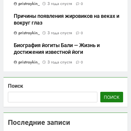
pristroykin_
3 года спустя
0
Причины появления жировиков на веках и
вокруг глаз
pristroykin_
3 года спустя
0
Биография йогиты Бали — Жизнь и
достижения известной йоги
pristroykin_
3 года спустя
0
Поиск
ПОИСК
Последние записи