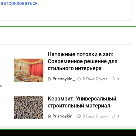
о
авторизоваться
.
Натяжные потолки в зал:
:
Современное решение для
стильного интерьера
Pristroykin_
2 Года Спустя
0
0
Керамзит: Универсальный
строительный материал
Pristroykin_
2 Года Спустя
0