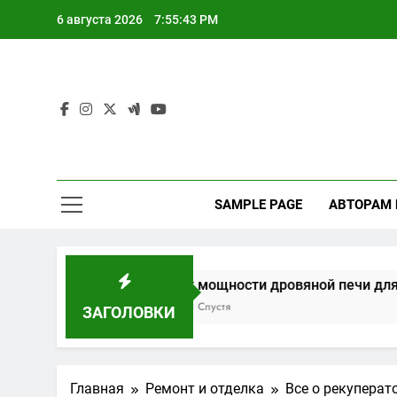
Перейти
6 августа 2026
7:55:44 PM
к
содержимому
SAMPLE PAGE
АВТОРАМ
зывов
Расчет мощности дровяной печи для бани
3 Недели Спустя
ЗАГОЛОВКИ
Главная
Ремонт и отделка
Все о рекуперат