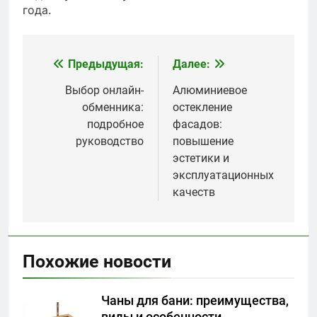
года.
Предыдущая:
Далее:
Навигация
по
Выбор онлайн-
Алюминиевое
обменника:
остекление
записям
подробное
фасадов:
руководство
повышение
эстетики и
эксплуатационных
качеств
Похожие новости
Чаны для бани: преимущества,