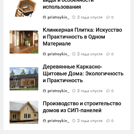
виды и особенности
использования
pristroykin_
2 года спустя
0
Клинкерная Плитка: Искусство
и Практичность в Одном
Материале
pristroykin_
2 года спустя
0
Деревянные Каркасно-
Щитовые Дома: Экологичность
и Практичность
pristroykin_
2 года спустя
0
Производство и строительство
домов из СИП-панелей
pristroykin_
2 года спустя
0