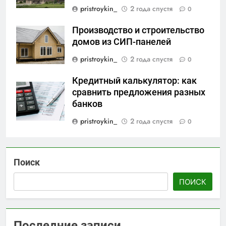
pristroykin_
2 года спустя
0
Производство и строительство
домов из СИП-панелей
pristroykin_
2 года спустя
0
Кредитный калькулятор: как
сравнить предложения разных
банков
pristroykin_
2 года спустя
0
Поиск
ПОИСК
Последние записи