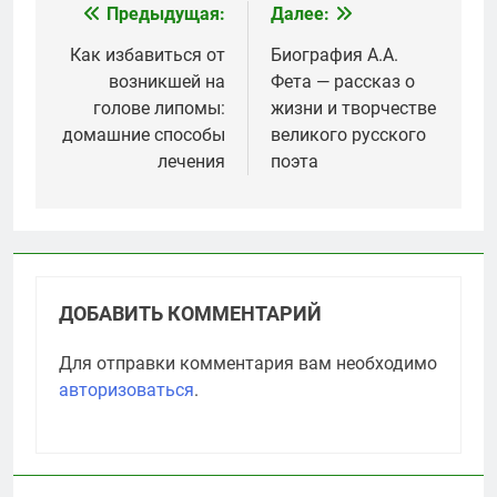
Предыдущая:
Далее:
Навигация
по
Как избавиться от
Биография А.А.
возникшей на
Фета — рассказ о
записям
голове липомы:
жизни и творчестве
домашние способы
великого русского
лечения
поэта
ДОБАВИТЬ КОММЕНТАРИЙ
Для отправки комментария вам необходимо
авторизоваться
.