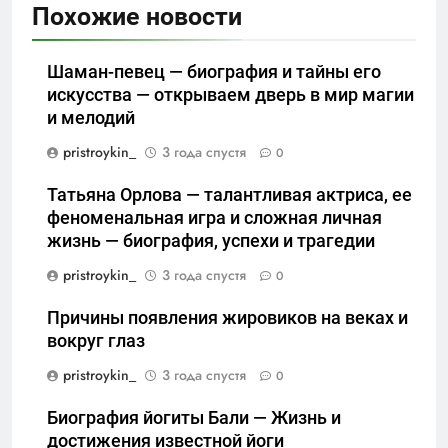
Похожие новости
Шаман-певец — биография и тайны его
искусства — открываем дверь в мир магии
и мелодий
pristroykin_
3 года спустя
0
Татьяна Орлова — талантливая актриса, ее
феноменальная игра и сложная личная
жизнь — биография, успехи и трагедии
pristroykin_
3 года спустя
0
Причины появления жировиков на веках и
вокруг глаз
pristroykin_
3 года спустя
0
Биография йогиты Бали — Жизнь и
достижения известной йоги