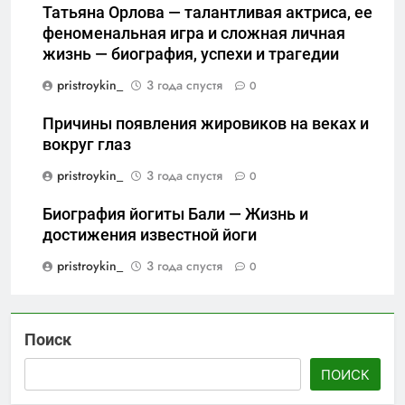
Татьяна Орлова — талантливая актриса, ее
феноменальная игра и сложная личная
жизнь — биография, успехи и трагедии
pristroykin_
3 года спустя
0
Причины появления жировиков на веках и
вокруг глаз
pristroykin_
3 года спустя
0
Биография йогиты Бали — Жизнь и
достижения известной йоги
pristroykin_
3 года спустя
0
Поиск
ПОИСК