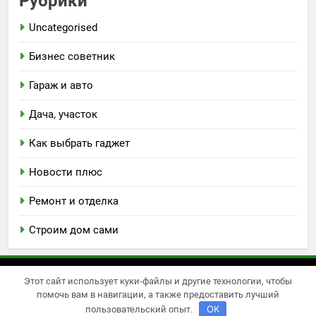
Рубрики
Uncategorised
Бизнес советник
Гараж и авто
Дача, участок
Как выбрать гаджет
Новости плюс
Ремонт и отделка
Строим дом сами
Этот сайт использует куки-файлы и другие технологии, чтобы
Newsmatic - новостная тема для WordPress 2026.
помочь вам в навигации, а также предоставить лучший
Powered By
.
BlazeThemes
OK
пользовательский опыт.