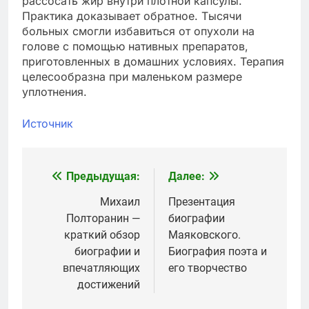
рассосать жир внутри плотной капсулы.
Практика доказывает обратное. Тысячи
больных смогли избавиться от опухоли на
голове с помощью нативных препаратов,
приготовленных в домашних условиях. Терапия
целесообразна при маленьком размере
уплотнения.
Источник
Предыдущая:
Далее:
Навигация
по
Михаил
Презентация
Полторанин —
биографии
записям
краткий обзор
Маяковского.
биографии и
Биография поэта и
впечатляющих
его творчество
достижений