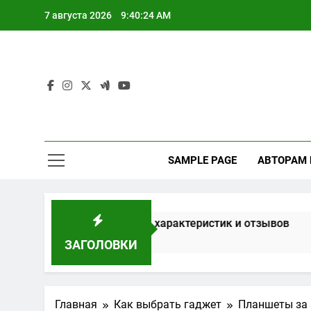
Перейти
7 августа 2026
9:40:25 AM
к
содержимому
SAMPLE PAGE
АВТОРАМ
окон на основе характеристик и отзывов
Расчет мо
4 Недели Спус
ЗАГОЛОВКИ
Главная
Как выбрать гаджет
Планшеты за 