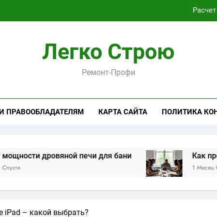
Расчет
Как проходит практическая подготовка по совреме
Легко Строю
Виртуальная платёжная карта за 5 минут без верифика
Ремонт-Профи
Критерии выбора пластиковых окон 
Расчет
 И ПРАВООБЛАДАТЕЛЯМ
КАРТА САЙТА
ПОЛИТИКА КО
Как проходит практическая подготовка по совреме
Виртуальная платёжная карта за 5 минут без верифика
ровяной печи для бани
Как проходит прак
1 Месяц Спустя
e iPad – какой выбрать?