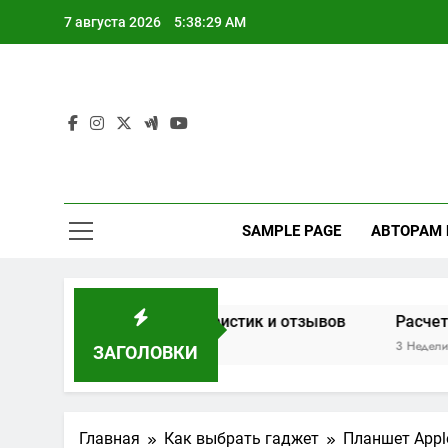
Перейти
7 августа 2026
5:38:30 AM
к
содержимому
SAMPLE PAGE
АВТОРАМ
основе характеристик и отзывов
Расчет мощности д
3 Недели Спустя
ЗАГОЛОВКИ
Главная
Как выбрать гаджет
Планшет Appl