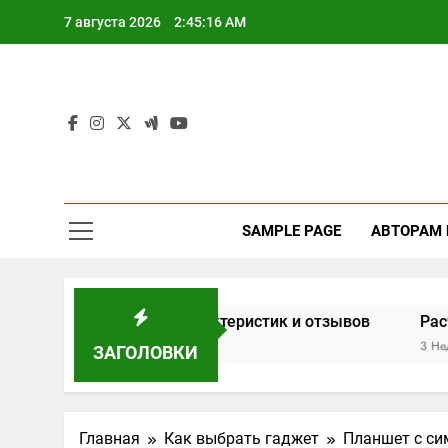
Перейти
7 августа 2026
2:45:17 AM
к
содержимому
SAMPLE PAGE
АВТОРАМ
 на основе характеристик и отзывов
Расчет мощнос
3 Недели Спустя
ЗАГОЛОВКИ
Главная
Как выбрать гаджет
Планшет с си