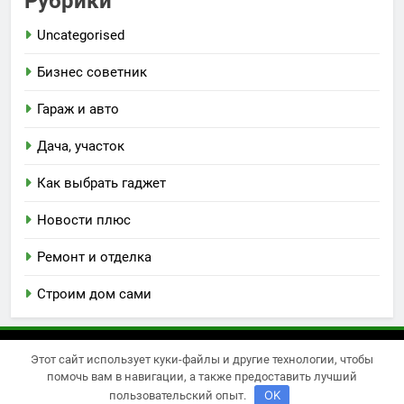
Рубрики
Uncategorised
Бизнес советник
Гараж и авто
Дача, участок
Как выбрать гаджет
Новости плюс
Ремонт и отделка
Строим дом сами
Этот сайт использует куки-файлы и другие технологии, чтобы
Newsmatic - новостная тема для WordPress 2026.
помочь вам в навигации, а также предоставить лучший
Powered By
.
BlazeThemes
OK
пользовательский опыт.