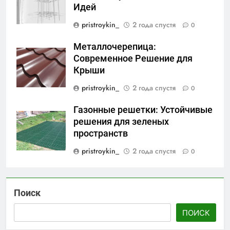
Идей
pristroykin_
2 года спустя
0
Металлочерепица:
Современное Решение для
Крыши
pristroykin_
2 года спустя
0
Газонные решетки: Устойчивые
решения для зеленых
пространств
pristroykin_
2 года спустя
0
Поиск
ПОИСК