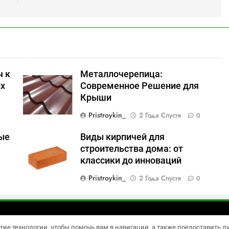
ч к
Металлочерепица:
их
Современное Решение для
Крыши
Pristroykin_
2 Года Спустя
0
ые
Виды кирпичей для
строительства дома: от
классики до инноваций
Pristroykin_
2 Года Спустя
0
 - новостная тема для WordPress 2026. Powered By
BlazeTh
угие технологии, чтобы помочь вам в навигации, а также предоставить 