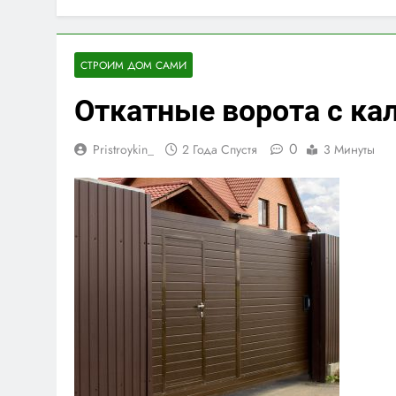
СТРОИМ ДОМ САМИ
Откатные ворота с ка
0
Pristroykin_
2 Года Спустя
3 Минуты