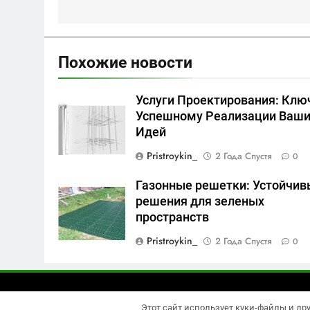
записям
Похожие новости
Услуги Проектирования: Клю
Успешному Реализации Ваш
Идей
Pristroykin_
2 Года Спустя
0
Газонные решетки: Устойчив
решения для зеленых
пространств
Pristroykin_
2 Года Спустя
0
Newsmatic
Этот сайт использует куки-файлы и др