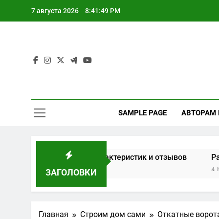
Перейти
7 августа 2026
8:41:49 PM
к
содержимому
SAMPLE PAGE
АВТОРАМ
кон на основе характеристик и отзывов
Расчет мощн
4 Недели Спуст
ЗАГОЛОВКИ
Главная
Строим дом сами
Откатные ворота