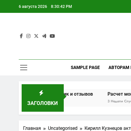
Перейти
6 августа 2026
8:30:43 PM
к
содержимому
SAMPLE PAGE
АВТОРАМ
ове характеристик и отзывов
Расчет мощности дров
3 Недели Спустя
ЗАГОЛОВКИ
Главная
Uncategorised
Кирилл Кузнецов акт