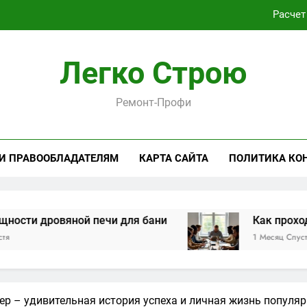
Расчет
Как проходит практическая подготовка по совреме
Легко Строю
Виртуальная платёжная карта за 5 минут без верифика
Критерии выбора пластиковых окон 
Ремонт-Профи
Расчет
 И ПРАВООБЛАДАТЕЛЯМ
КАРТА САЙТА
ПОЛИТИКА КО
Как проходит практическая подготовка по совреме
Виртуальная платёжная карта за 5 минут без верифика
яной печи для бани
Как проходит практич
1 Месяц Спустя
ер – удивительная история успеха и личная жизнь популяр