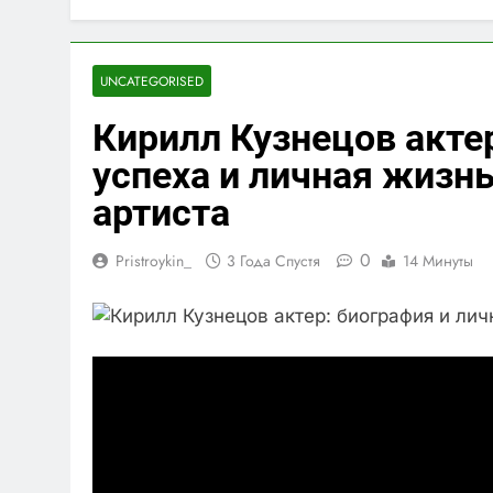
UNCATEGORISED
Кирилл Кузнецов акте
успеха и личная жизн
артиста
0
Pristroykin_
3 Года Спустя
14 Минуты