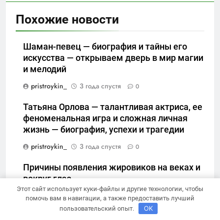
Похожие новости
Шаман-певец — биография и тайны его
искусства — открываем дверь в мир магии
и мелодий
pristroykin_
3 года спустя
0
Татьяна Орлова — талантливая актриса, ее
феноменальная игра и сложная личная
жизнь — биография, успехи и трагедии
pristroykin_
3 года спустя
0
Причины появления жировиков на веках и
вокруг глаз
Этот сайт использует куки-файлы и другие технологии, чтобы
pristroykin_
3 года спустя
0
помочь вам в навигации, а также предоставить лучший
OK
пользовательский опыт.
Биография йогиты Бали — Жизнь и