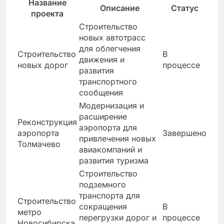
Название
Описание
Статус
проекта
Строительство
новых автотрасс
для облегчения
Строительство
В
движения и
новых дорог
процессе
развития
транспортного
сообщения
Модернизация и
расширение
Реконструкция
аэропорта для
аэропорта
Завершено
привлечения новых
Толмачево
авиакомпаний и
развития туризма
Строительство
подземного
транспорта для
Строительство
сокращения
В
метро
перегрузки дорог и
процессе
Новосибирска