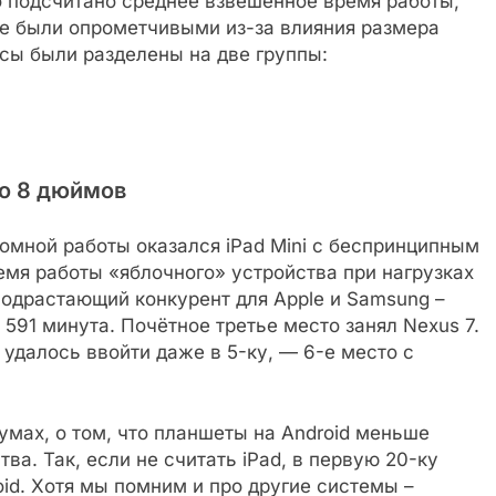
о подсчитано среднее взвешенное время работы,
 не были опрометчивыми из-за влияния размера
йсы были разделены на две группы:
до 8 дюймов
мной работы оказался iPad Mini с беспринципным
емя работы «яблочного» устройства при нагрузках
одрастающий конкурент для Apple и Samsung –
 591 минута. Почётное третье место занял Nexus 7.
 удалось ввойти даже в 5-ку, — 6-е место с
мах, о том, что планшеты на Android меньше
ва. Так, если не считать iPad, в первую 20-ку
id. Хотя мы помним и про другие системы –