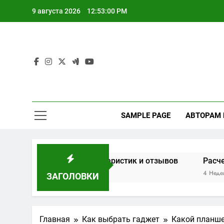
Перейти
9 августа 2026
12:53:01 PM
к
содержимому
SAMPLE PAGE
АВТОРАМ
на основе характеристик и отзывов
Расчет мощност
4 Недели Спустя
ЗАГОЛОВКИ
Главная
Как выбрать гаджет
Какой планше