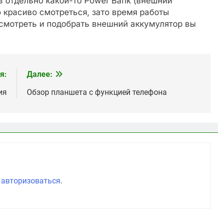
 отдельно какой-то Power Bank (внешний
о красиво смотреться, зато время работы
осмотреть и подобрать внешний аккумулятор вы
я:
Далее:
ия
Обзор планшета с функцией телефона
о
авторизоваться
.