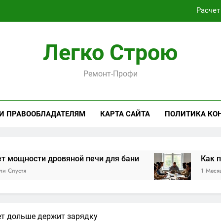
Расчет
Как проходит практическая подготовка по совреме
Легко Строю
Виртуальная платёжная карта за 5 минут без верифика
Ремонт-Профи
Критерии выбора пластиковых окон 
Расчет
 И ПРАВООБЛАДАТЕЛЯМ
КАРТА САЙТА
ПОЛИТИКА КО
Как проходит практическая подготовка по совреме
Виртуальная платёжная карта за 5 минут без верифика
и дровяной печи для бани
Как проходит п
1 Месяц Спустя
т дольше держит зарядку