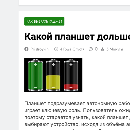
КАК ВЫБРАТЬ ГАДЖЕТ
Какой планшет дольш
0
Pristroykin_
4 Года Спустя
5 Минуты
Планшет подразумевает автономную работ
играет ключевую роль. Пользователь ожид
поэтому старается узнать, какой планшет
выбирают устройство, исходя из объёма ак