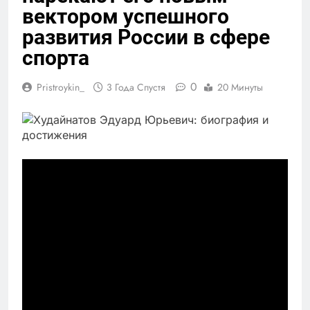
вектором успешного
развития России в сфере
спорта
0
Pristroykin_
3 Года Спустя
20 Минуты