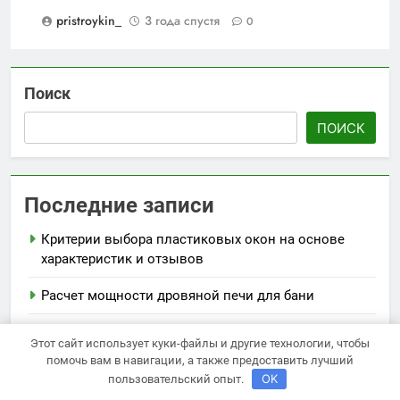
pristroykin_
3 года спустя
0
Поиск
ПОИСК
Последние записи
Критерии выбора пластиковых окон на основе
характеристик и отзывов
Расчет мощности дровяной печи для бани
Как проходит практическая подготовка по
Этот сайт использует куки-файлы и другие технологии, чтобы
современным профессиям в онлайн-формате
помочь вам в навигации, а также предоставить лучший
OK
пользовательский опыт.
Виртуальная платёжная карта за 5 минут без