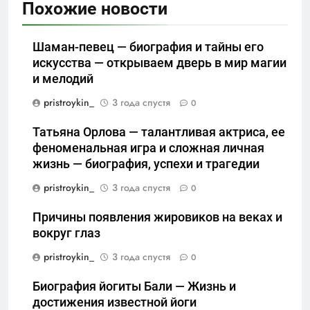
Похожие новости
Шаман-певец — биография и тайны его
искусства — открываем дверь в мир магии
и мелодий
pristroykin_
3 года спустя
0
Татьяна Орлова — талантливая актриса, ее
феноменальная игра и сложная личная
жизнь — биография, успехи и трагедии
pristroykin_
3 года спустя
0
Причины появления жировиков на веках и
вокруг глаз
pristroykin_
3 года спустя
0
Биография йогиты Бали — Жизнь и
достижения известной йоги