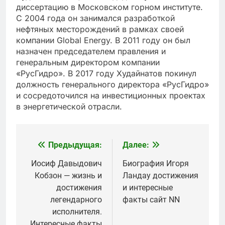
диссертацию в Московском горном институте.
С 2004 года он занимался разработкой
нефтяных месторождений в рамках своей
компании Global Energy. В 2011 году он был
назначен председателем правления и
генеральным директором компании
«РусГидро». В 2017 году Худайнатов покинул
должность генерального директора «РусГидро»
и сосредоточился на инвестиционных проектах
в энергетической отрасли.
Предыдущая:
Далее:
Навигация
по
Иосиф Давыдович
Биография Игоря
Кобзон — жизнь и
Ландау достижения
записям
достижения
и интересные
легендарного
факты сайт NN
исполнителя.
Интересные факты