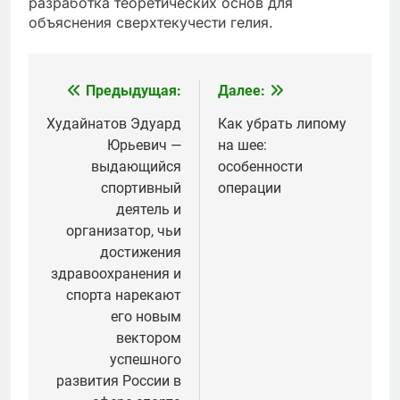
разработка теоретических основ для
объяснения сверхтекучести гелия.
Предыдущая:
Далее:
Навигация
по
Худайнатов Эдуард
Как убрать липому
Юрьевич —
на шее:
записям
выдающийся
особенности
спортивный
операции
деятель и
организатор, чьи
достижения
здравоохранения и
спорта нарекают
его новым
вектором
успешного
развития России в