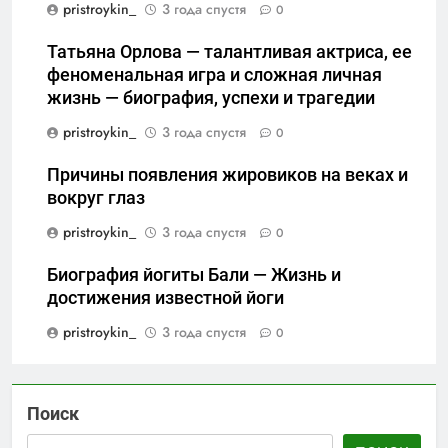
pristroykin_
3 года спустя
0
Татьяна Орлова — талантливая актриса, ее
феноменальная игра и сложная личная
жизнь — биография, успехи и трагедии
pristroykin_
3 года спустя
0
Причины появления жировиков на веках и
вокруг глаз
pristroykin_
3 года спустя
0
Биография йогиты Бали — Жизнь и
достижения известной йоги
pristroykin_
3 года спустя
0
Поиск