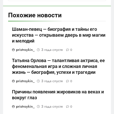
Похожие новости
Шаман-певец — биография и тайны его
искусства — открываем дверь в мир магии
и мелодий
pristroykin_
3 года спустя
0
Татьяна Орлова — талантливая актриса, ее
феноменальная игра и сложная личная
жизнь — биография, успехи и трагедии
pristroykin_
3 года спустя
0
Причины появления жировиков на веках и
вокруг глаз
pristroykin_
3 года спустя
0