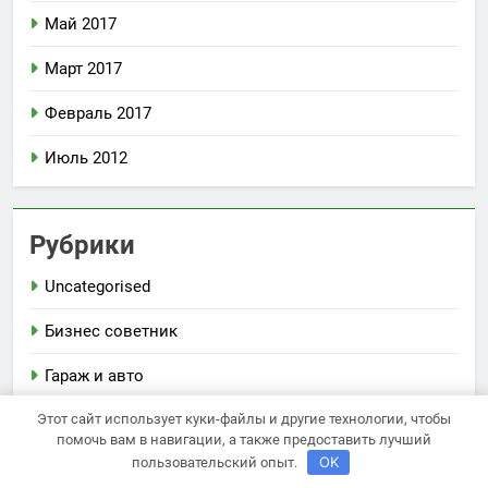
Май 2017
Март 2017
Февраль 2017
Июль 2012
Рубрики
Uncategorised
Бизнес советник
Гараж и авто
Этот сайт использует куки-файлы и другие технологии, чтобы
Дача, участок
помочь вам в навигации, а также предоставить лучший
OK
пользовательский опыт.
Как выбрать гаджет