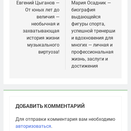
по
Евгений Цыганов —
Мария Осадник —
От юных лет до
биография
записям
величия —
выдающейся
необычная и
фигуры спорта,
захватывающая
успешной тренерши
история жизни
и вдохновения для
музыкального
многих — личная и
виртуоза!
профессиональная
жизнь, заслуги и
достижения
ДОБАВИТЬ КОММЕНТАРИЙ
Для отправки комментария вам необходимо
авторизоваться
.