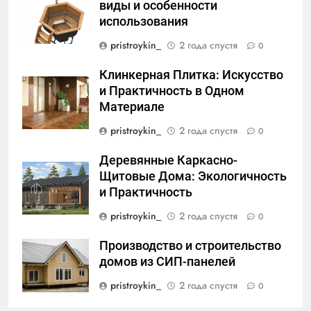
виды и особенности
использования
pristroykin_
2 года спустя
0
Клинкерная Плитка: Искусство
и Практичность в Одном
Материале
pristroykin_
2 года спустя
0
Деревянные Каркасно-
Щитовые Дома: Экологичность
и Практичность
pristroykin_
2 года спустя
0
Производство и строительство
домов из СИП-панелей
pristroykin_
2 года спустя
0