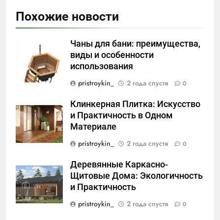
Похожие новости
Чаны для бани: преимущества,
виды и особенности
использования
pristroykin_
2 года спустя
0
Клинкерная Плитка: Искусство
и Практичность в Одном
Материале
pristroykin_
2 года спустя
0
Деревянные Каркасно-
Щитовые Дома: Экологичность
и Практичность
pristroykin_
2 года спустя
0