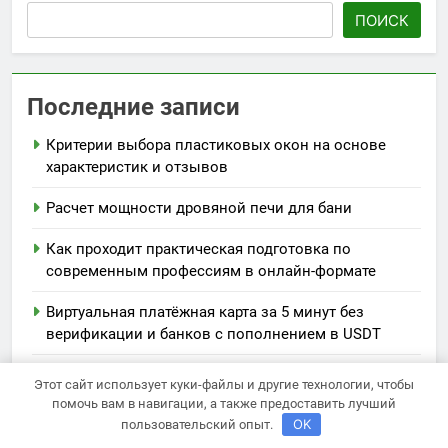
ПОИСК
Последние записи
Критерии выбора пластиковых окон на основе
характеристик и отзывов
Расчет мощности дровяной печи для бани
Как проходит практическая подготовка по
современным профессиям в онлайн-формате
Виртуальная платёжная карта за 5 минут без
верификации и банков с пополнением в USDT
Размещение предприятий в аграрных
Этот сайт использует куки-файлы и другие технологии, чтобы
справочниках, списки АПК и кооперативов, обзор
помочь вам в навигации, а также предоставить лучший
новинок сельхозтехники
OK
пользовательский опыт.