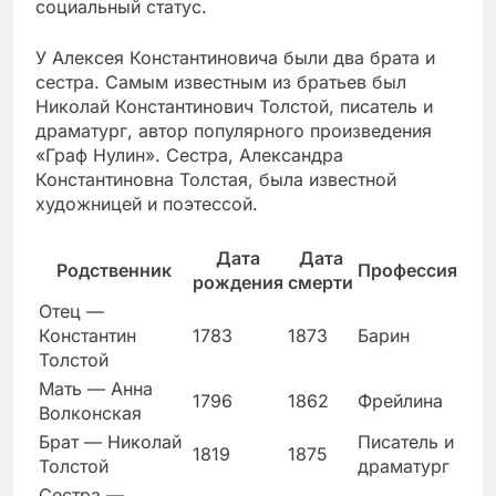
социальный статус.
У Алексея Константиновича были два брата и
сестра. Самым известным из братьев был
Николай Константинович Толстой, писатель и
драматург, автор популярного произведения
«Граф Нулин». Сестра, Александра
Константиновна Толстая, была известной
художницей и поэтессой.
Дата
Дата
Родственник
Профессия
рождения
смерти
Отец —
Константин
1783
1873
Барин
Толстой
Мать — Анна
1796
1862
Фрейлина
Волконская
Брат — Николай
Писатель и
1819
1875
Толстой
драматург
Сестра —