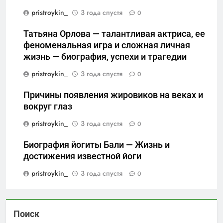
pristroykin_
3 года спустя
0
Татьяна Орлова — талантливая актриса, ее
феноменальная игра и сложная личная
жизнь — биография, успехи и трагедии
pristroykin_
3 года спустя
0
Причины появления жировиков на веках и
вокруг глаз
pristroykin_
3 года спустя
0
Биография йогиты Бали — Жизнь и
достижения известной йоги
pristroykin_
3 года спустя
0
Поиск