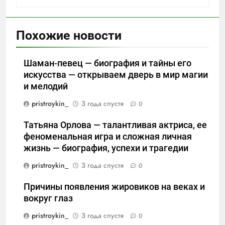
Похожие новости
Шаман-певец — биография и тайны его
искусства — открываем дверь в мир магии
и мелодий
pristroykin_
3 года спустя
0
Татьяна Орлова — талантливая актриса, ее
феноменальная игра и сложная личная
жизнь — биография, успехи и трагедии
pristroykin_
3 года спустя
0
Причины появления жировиков на веках и
вокруг глаз
pristroykin_
3 года спустя
0