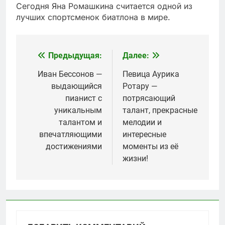
Сегодня Яна Ромашкина считается одной из
лучших спортсменок биатлона в мире.
Предыдущая:
Далее:
Навигация
по
Иван Бессонов —
Певица Аурика
выдающийся
Ротару —
записям
пианист с
потрясающий
уникальным
талант, прекрасные
талантом и
мелодии и
впечатляющими
интересные
достижениями
моменты из её
жизни!