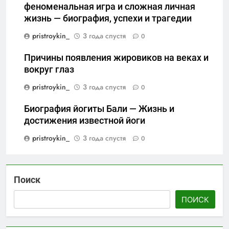
феноменальная игра и сложная личная
жизнь — биография, успехи и трагедии
pristroykin_
3 года спустя
0
Причины появления жировиков на веках и
вокруг глаз
pristroykin_
3 года спустя
0
Биография йогиты Бали — Жизнь и
достижения известной йоги
pristroykin_
3 года спустя
0
Поиск
ПОИСК