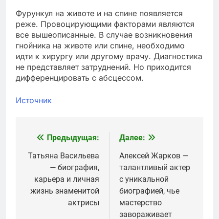
Фурункул на животе и на спине появляется
реже. Провоцирующими факторами являются
все вышеописанные. В случае возникновения
гнойника на животе или спине, необходимо
идти к хирургу или другому врачу. Диагностика
не представляет затруднений. Но приходится
дифференцировать с абсцессом.
Источник
Предыдущая:
Далее:
Навигация
по
Татьяна Васильева
Алексей Жарков —
— биография,
талантливый актер
записям
карьера и личная
с уникальной
жизнь знаменитой
биографией, чье
актрисы
мастерство
завораживает