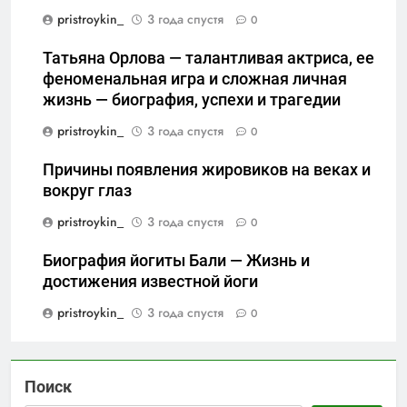
pristroykin_
3 года спустя
0
Татьяна Орлова — талантливая актриса, ее
феноменальная игра и сложная личная
жизнь — биография, успехи и трагедии
pristroykin_
3 года спустя
0
Причины появления жировиков на веках и
вокруг глаз
pristroykin_
3 года спустя
0
Биография йогиты Бали — Жизнь и
достижения известной йоги
pristroykin_
3 года спустя
0
Поиск