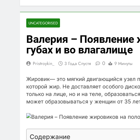
UNCATEGORISED
Валерия – Появление 
губах и во влагалище
0
Pristroykin_
3 Года Спустя
9 Минуты
Жировик— это мягкий двигающийся узел п
которой жир. Не доставляет особого дис
только на лице, но и на теле, образовать
может образовываться у женщин от 35 лет
Содержание