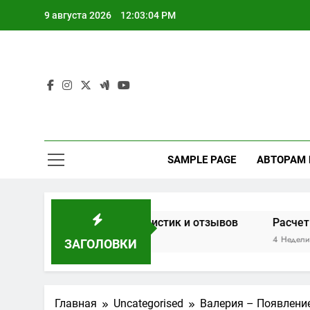
Перейти
9 августа 2026
12:03:05 PM
к
содержимому
SAMPLE PAGE
АВТОРАМ
основе характеристик и отзывов
Расчет мощности д
4 Недели Спустя
ЗАГОЛОВКИ
Главная
Uncategorised
Валерия – Появление