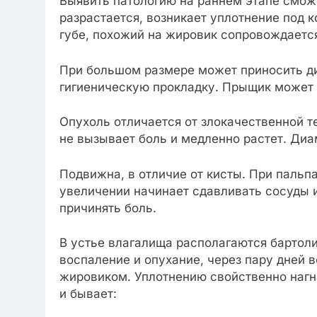
Выявить патологию на раннем этапе сможе
разрастается, возникает уплотнение под
губе, похожий на жировик сопровождает
При большом размере может приносить ди
гигиеническую прокладку. Прыщик может 
Опухоль отличается от злокачественной т
не вызывает боль и медленно растет. Диа
Подвижна, в отличие от кисты. При пальп
увеличении начинает сдавливать сосуды и
причинять боль.
В устье влагалища располагаются бартол
воспаление и опухание, через пару дней в
жировиком. Уплотнению свойственно нагн
и бывает: