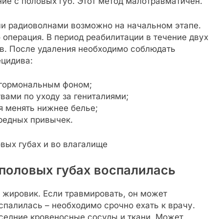
ие с половых губ. Этот метод малотравматичен.
и радиоволнами возможно на начальном этапе.
операция. В период реабилитации в течение двух
ов. После удаления необходимо соблюдать
ецидива:
 гормональным фоном;
вами по уходу за гениталиями;
 менять нижнее белье;
вредных привычек.
 половых губах воспалилась
ь жировик. Если травмировать, он может
спалилась – необходимо срочно ехать к врачу.
оседние кровеносные сосуды и ткани. Может