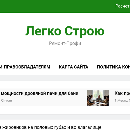
Расчет
Как проходит практическая подготовка по совреме
Легко Строю
Виртуальная платёжная карта за 5 минут без верифика
Ремонт-Профи
Критерии выбора пластиковых окон 
Расчет
 И ПРАВООБЛАДАТЕЛЯМ
КАРТА САЙТА
ПОЛИТИКА КО
Как проходит практическая подготовка по совреме
Виртуальная платёжная карта за 5 минут без верифика
ровяной печи для бани
Как проходит прак
1 Месяц Спустя
 жировиков на половых губах и во влагалище