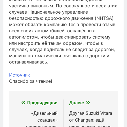
частично виновным. По совокупности всех этих
случаев Национальное управление
безопасностью дорожного движения (NHTSA)
может обязать компанию Tesla провести отзыв
всех своих автомобилей, оснащённых
автопилотом, чтобы деактивировать систему
или настроить её таким образом, чтобы в
случаях, когда водитель не следит за дорогой,
машина автоматически съезжала с дороги и
останавливалась.
Источник
Спасибо за чтение!
Предыдущая:
Далее:
Навигация
по
«Дизельный
Другая Suzuki Vitara
скандал»
от Changan: ещё
записям
продолжается:
одна версия, теперь