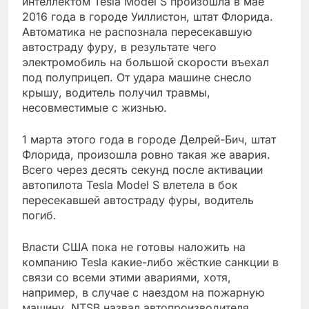
интеллектом Tesla Model S произошла в мае
2016 года в городе Уиллистон, штат Флорида.
Автоматика не распознала пересекавшую
автостраду фуру, в результате чего
электромобиль на большой скорости въехал
под полуприцеп. От удара машине снесло
крышу, водитель получил травмы,
несовместимые с жизнью.
1 марта этого года в городе Делрей-Бич, штат
Флорида, произошла ровно такая же авария.
Всего через десять секунд после активации
автопилота Tesla Model S влетела в бок
пересекавшей автостраду фуры, водитель
погиб.
Власти США пока не готовы наложить на
компанию Tesla какие-либо жёсткие санкции в
связи со всеми этими авариями, хотя,
например, в случае с наездом на пожарную
машину, NTSB назвал автопроизводителя