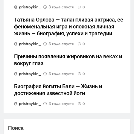
pristroykin_
3 года спустя
0
Татьяна Орлова — талантливая актриса, ее
феноменальная игра и сложная личная
жизнь — биография, успехи и трагедии
pristroykin_
3 года спустя
0
Причины появления жировиков на веках и
вокруг глаз
pristroykin_
3 года спустя
0
Биография йогиты Бали — Жизнь и
достижения известной йоги
pristroykin_
3 года спустя
0
Поиск