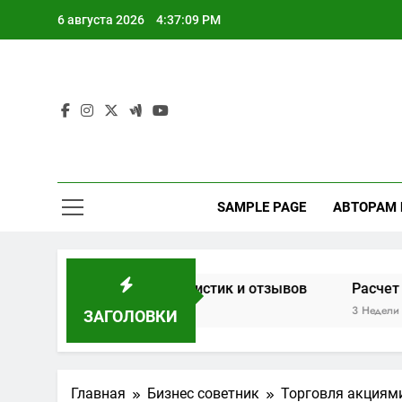
Перейти
6 августа 2026
4:37:10 PM
к
содержимому
SAMPLE PAGE
АВТОРАМ
нове характеристик и отзывов
Расчет мощности дров
3 Недели Спустя
ЗАГОЛОВКИ
Главная
Бизнес советник
Торговля акциями 