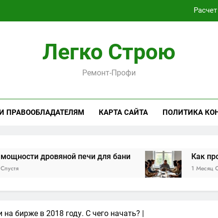
Расчет
Как проходит практическая подготовка по совреме
Легко Строю
Виртуальная платёжная карта за 5 минут без верифика
Ремонт-Профи
Критерии выбора пластиковых окон 
Расчет
 И ПРАВООБЛАДАТЕЛЯМ
КАРТА САЙТА
ПОЛИТИКА КО
Как проходит практическая подготовка по совреме
Виртуальная платёжная карта за 5 минут без верифика
яной печи для бани
Как проходит практи
1 Месяц Спустя
на бирже в 2018 году. С чего начать? |