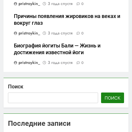
pristroykin_
3 года спустя
0
Причины появления жировиков на веках и
вокруг глаз
pristroykin_
3 года спустя
0
Биография йогиты Бали — Жизнь и
достижения известной йоги
pristroykin_
3 года спустя
0
Поиск
ПОИСК
Последние записи