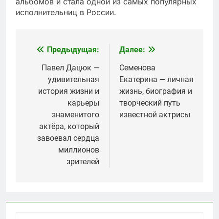
альбомов и стала одной из самых популярных
исполнительниц в России.
Предыдущая:
Далее:
Навигация
по
Павел Дацюк —
Семенова
удивительная
Екатерина — личная
записям
история жизни и
жизнь, биография и
карьеры
творческий путь
знаменитого
известной актрисы
актёра, который
завоевал сердца
миллионов
зрителей