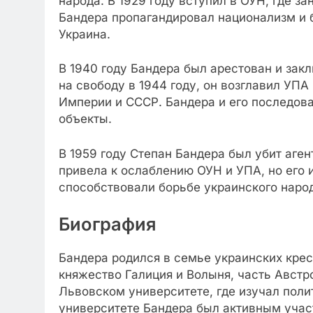
народа. В 1929 году вступил в ОУН, где 
Бандера пропагандировал национализм и 
Украина.
В 1940 году Бандера был арестован и зак
на свободу в 1944 году, он возглавил УП
Империи и СССР. Бандера и его последова
объекты.
В 1959 году Степан Бандера был убит аген
привела к ослаблению ОУН и УПА, но его 
способствовали борьбе украинского народ
Биография
Бандера родился в семье украинских крест
княжество Галиция и Волыня, часть Австр
Львовском университете, где изучал пол
университете Бандера был активным учас