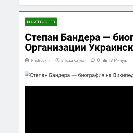
UNCATEGORISED
Степан Бандера — био
Организации Украинс
0
Pristroykin_
3 Года Спустя
19 Минуты