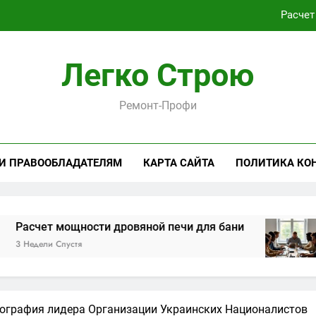
Расчет
Как проходит практическая подготовка по совреме
Легко Строю
Виртуальная платёжная карта за 5 минут без верифика
Ремонт-Профи
Критерии выбора пластиковых окон 
Расчет
 И ПРАВООБЛАДАТЕЛЯМ
КАРТА САЙТА
ПОЛИТИКА КО
Как проходит практическая подготовка по совреме
Виртуальная платёжная карта за 5 минут без верифика
ощности дровяной печи для бани
Как прох
устя
1 Месяц Спу
иография лидера Организации Украинских Националистов