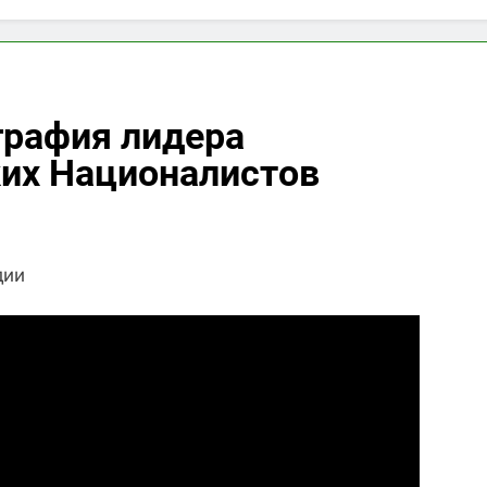
графия лидера
ких Националистов