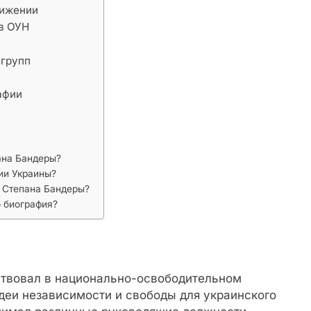
вижении
 в ОУН
 групп
афии
ана Бандеры?
ии Украины?
и Степана Бандеры?
о биография?
ствовал в национально-освободительном
деи независимости и свободы для украинского