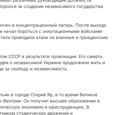
занимал различные руководящие должности.
боролся за создание независимого государства
лючен в концентрационный лагерь. После выхода
А и начал бороться с оккупационными войсками
тели проводили атаки на военные и гражданские
том СССР в результате провокации. Его смерть
идеи о независимой Украине продолжили жить и
а за свободу и независимость.
ьян в городе Старий Яр, в то время Великое
о-Венгрии. Он получил высшее образование в
итическую экономию и юриспруденцию. В
тником студенческих движений и