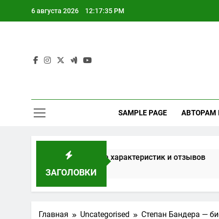
Перейти
6 августа 2026
12:17:36 PM
к
содержимому
SAMPLE PAGE
АВТОРАМ
 окон на основе характеристик и отзывов
Расчет м
3 Недели Сп
ЗАГОЛОВКИ
Главная
Uncategorised
Степан Бандера — б