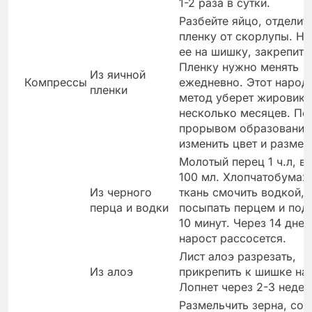
1-2 раза в сутки.
Разбейте яйцо, отделит
пленку от скорлупы. На
ее на шишку, закрепите
Пленку нужно менять
Из яичной
Компрессы
ежедневно. Этот народ
пленки
метод уберет жировик 
несколько месяцев. Пе
прорывом образование
изменить цвет и размер
Молотый перец 1 ч.л, в
100 мл. Хлопчатобума
Из черного
ткань смочить водкой,
перца и водки
посыпать перцем и под
10 минут. Через 14 дней
нарост рассосется.
Лист алоэ разрезать,
Из алоэ
прикрепить к шишке на 
Лопнет через 2-3 недел
Размельчить зерна, сое