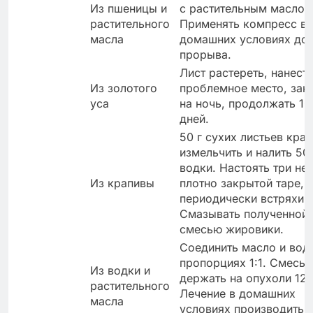
Из пшеницы и
с растительным маслом
растительного
Применять компресс в
масла
домашних условиях до
прорыва.
Лист растереть, нанести
Из золотого
проблемное место, зак
уса
на ночь, продолжать 10
дней.
50 г сухих листьев кра
измельчить и налить 50
водки. Настоять три не
Из крапивы
плотно закрытой таре,
периодически встряхива
Смазывать полученной
смесью жировики.
Соединить масло и вод
пропорциях 1:1. Смесь
Из водки и
держать на опухоли 12 
растительного
Лечение в домашних
масла
условиях производить 