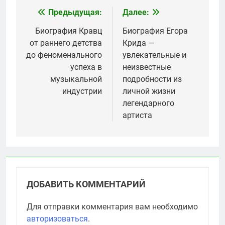
Предыдущая:
Далее:
Навигация
по
Биография Кравц
Биография Егора
от раннего детства
Крида —
записям
до феноменального
увлекательные и
успеха в
неизвестные
музыкальной
подробности из
индустрии
личной жизни
легендарного
артиста
ДОБАВИТЬ КОММЕНТАРИЙ
Для отправки комментария вам необходимо
авторизоваться
.