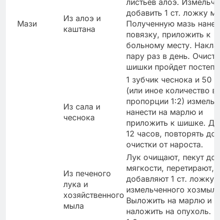
листьев алоэ. Измельчи
добавить 1 ст. ложку м
Из алоэ и
Мази
Полученную мазь нанес
каштана
повязку, приложить к
больному месту. Накла
пару раз в день. Очистк
шишки пройдет постепе
1 зубчик чеснока и 50 г
(или иное количество в
пропорции 1:2) измельч
Из сала и
нанести на марлю и
чеснока
приложить к шишке. Д
12 часов, повторять до
очистки от нароста.
Лук очищают, пекут до
мягкости, перетирают,
Из печеного
добавляют 1 ст. ложку
лука и
измельченного хозмыла
хозяйственного
Выложить на марлю и
мыла
наложить на опухоль. 