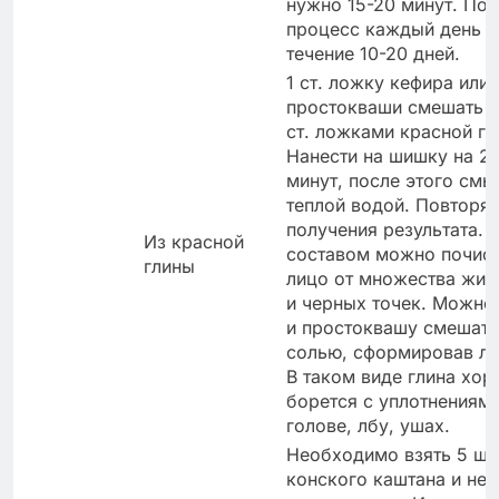
нужно 15-20 минут. Пов
процесс каждый день в
течение 10-20 дней.
1 ст. ложку кефира или
простокваши смешать с
ст. ложками красной гл
Нанести на шишку на 2
минут, после этого смы
теплой водой. Повторят
получения результата. 
Из красной
составом можно почист
глины
лицо от множества жир
и черных точек. Можно
и простоквашу смешать
солью, сформировав ле
В таком виде глина хо
борется с уплотнениями
голове, лбу, ушах.
Необходимо взять 5 шт
конского каштана и не