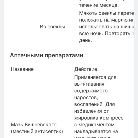
течение месяца.
Мякоть свеклы перетер
положить на марлю или 
Из свеклы
использовать на шишке
всю ночь. Повторять 14
день.
Аптечными препаратами
Название
Действие
Применяется для
вытягивания
содержимого
наростов,
воспалений. Для
избавления от
жировика компресс
Мазь Вишневского
с медикаментом
(местный антисептик)
накладывается на
ночь в течение