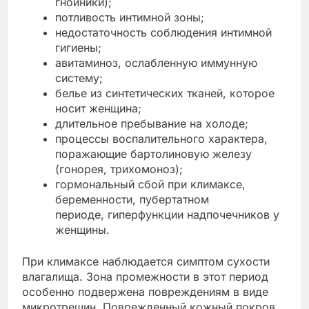
гнойники);
потливость интимной зоны;
недостаточность соблюдения интимной
гигиены;
авитаминоз, ослабленную иммунную
систему;
белье из синтетических тканей, которое
носит женщина;
длительное пребывание на холоде;
процессы воспалительного характера,
поражающие бартолиновую железу
(гонорея, трихомоноз);
гормональный сбой при климаксе,
беременности, пубертатном
периоде, гиперфункции надпочечников у
женщины.
При климаксе наблюдается симптом сухости
влагалища. Зона промежности в этот период
особенно подвержена повреждениям в виде
микротрещин. Поврежденный кожный покров