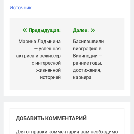
Источник
Предыдущая:
Далее:
Навигация
по
Марина Ладынина
Басилашвили
— успешная
биография в
записям
актриса и режиссер
Википедии —
с интересной
ранние годы,
жизненной
достижения,
историей
карьера
ДОБАВИТЬ КОММЕНТАРИЙ
Для отправки комментария вам необходимо