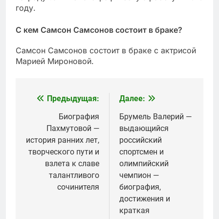
году.
С кем Самсон Самсонов состоит в браке?
Самсон Самсонов состоит в браке с актрисой
Марией Мироновой.
Предыдущая:
Далее:
Навигация
по
Биография
Брумель Валерий —
Пахмутовой —
выдающийся
записям
история ранних лет,
российский
творческого пути и
спортсмен и
взлета к славе
олимпийский
талантливого
чемпион —
сочинителя
биография,
достижения и
краткая