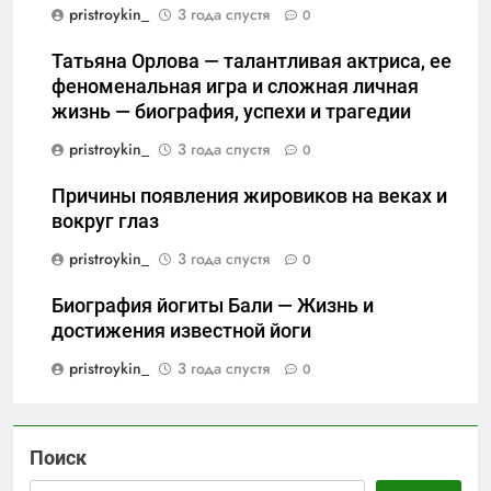
pristroykin_
3 года спустя
0
Татьяна Орлова — талантливая актриса, ее
феноменальная игра и сложная личная
жизнь — биография, успехи и трагедии
pristroykin_
3 года спустя
0
Причины появления жировиков на веках и
вокруг глаз
pristroykin_
3 года спустя
0
Биография йогиты Бали — Жизнь и
достижения известной йоги
pristroykin_
3 года спустя
0
Поиск