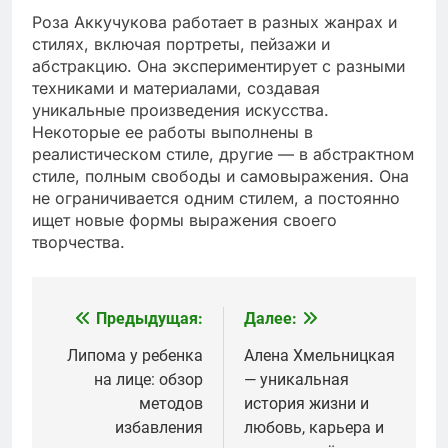
Роза Аккучукова работает в разных жанрах и
стилях, включая портреты, пейзажи и
абстракцию. Она экспериментирует с разными
техниками и материалами, создавая
уникальные произведения искусства.
Некоторые ее работы выполнены в
реалистическом стиле, другие — в абстрактном
стиле, полным свободы и самовыражения. Она
не ограничивается одним стилем, а постоянно
ищет новые формы выражения своего
творчества.
Предыдущая:
Далее:
Навигация
по
Липома у ребенка
Алена Хмельницкая
на лице: обзор
— уникальная
записям
методов
история жизни и
избавления
любовь, карьера и