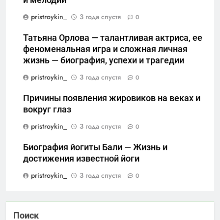
pristroykin_
3 года спустя
0
Татьяна Орлова — талантливая актриса, ее
феноменальная игра и сложная личная
жизнь — биография, успехи и трагедии
pristroykin_
3 года спустя
0
Причины появления жировиков на веках и
вокруг глаз
pristroykin_
3 года спустя
0
Биография йогиты Бали — Жизнь и
достижения известной йоги
pristroykin_
3 года спустя
0
Поиск