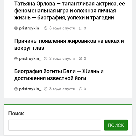
Татьяна Орлова — талантливая актриса, ее
феноменальная игра и сложная личная
жизнь — биография, успехи и трагедии
pristroykin_
3 года спустя
0
Причины появления жировиков на веках и
вокруг глаз
pristroykin_
3 года спустя
0
Биография йогиты Бали — Жизнь и
достижения известной йоги
pristroykin_
3 года спустя
0
Поиск
ПОИСК