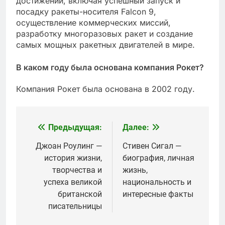
достижений, включая успешный запуск и
посадку ракеты-носителя Falcon 9,
осуществление коммерческих миссий,
разработку многоразовых ракет и создание
самых мощных ракетных двигателей в мире.
В каком году была основана компания Рокет?
Компания Рокет была основана в 2002 году.
Предыдущая:
Далее:
Навигация
по
Джоан Роулинг —
Стивен Сигал —
история жизни,
биография, личная
записям
творчества и
жизнь,
успеха великой
национальность и
британской
интересные факты
писательницы