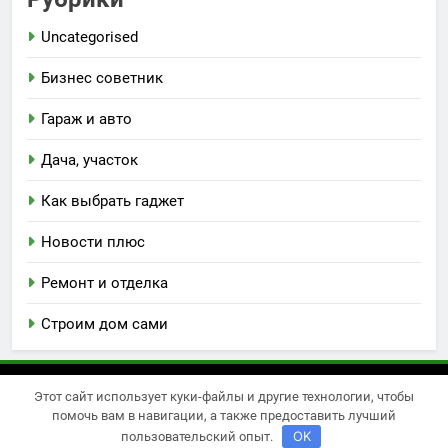
Uncategorised
Бизнес советник
Гараж и авто
Дача, участок
Как выбрать гаджет
Новости плюс
Ремонт и отделка
Строим дом сами
Этот сайт использует куки-файлы и другие технологии, чтобы
Newsmatic - новостная тема для WordPress 2026.
помочь вам в навигации, а также предоставить лучший
Powered By
.
BlazeThemes
OK
пользовательский опыт.