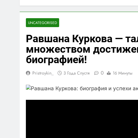
UNCATEGORISED
Равшана Куркова — та
множеством достиже
биографией!
0
Pristroykin_
3 Года Спустя
16 Минуты