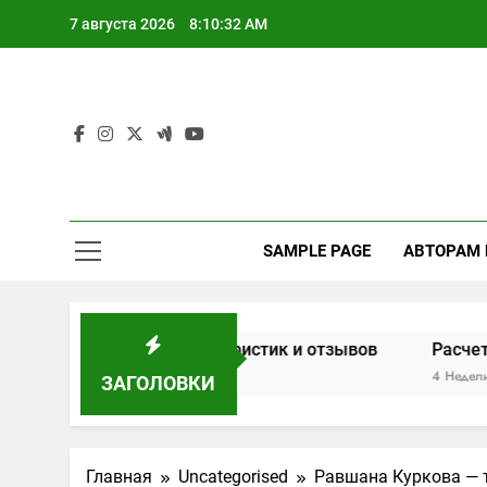
Перейти
7 августа 2026
8:10:33 AM
к
содержимому
SAMPLE PAGE
АВТОРАМ
 основе характеристик и отзывов
Расчет мощности д
4 Недели Спустя
ЗАГОЛОВКИ
Главная
Uncategorised
Равшана Куркова — 