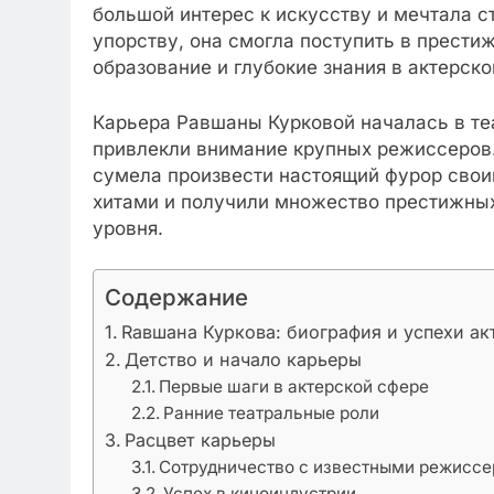
большой интерес к искусству и мечтала ст
упорству, она смогла поступить в прести
образование и глубокие знания в актерск
Карьера Равшаны Курковой началась в теа
привлекли внимание крупных режиссеров.
сумела произвести настоящий фурор сво
хитами и получили множество престижных 
уровня.
Содержание
Rавшана Куркова: биография и успехи а
Детство и начало карьеры
Первые шаги в актерской сфере
Ранние театральные роли
Расцвет карьеры
Сотрудничество с известными режисс
Успех в киноиндустрии