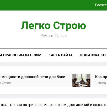
Расчет
Как проходит практическая подготовка по совреме
Легко Строю
Виртуальная платёжная карта за 5 минут без верифика
Ремонт-Профи
Критерии выбора пластиковых окон 
Расчет
 И ПРАВООБЛАДАТЕЛЯМ
КАРТА САЙТА
ПОЛИТИКА КО
Как проходит практическая подготовка по совреме
Виртуальная платёжная карта за 5 минут без верифика
ровяной печи для бани
Как проходит пра
1 Месяц Спустя
талантливая актриса со множеством достижений и захва