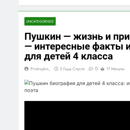
UNCATEGORISED
Пушкин — жизнь и при
— интересные факты и
для детей 4 класса
0
Pristroykin_
3 Года Спустя
17 Минуты