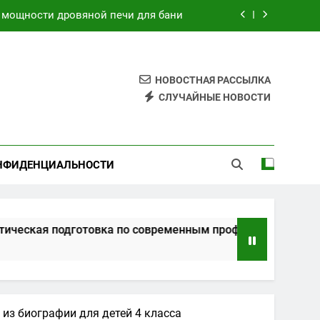
нным профессиям в онлайн-формате
ции и банков с пополнением в USDT
на основе характеристик и отзывов
НОВОСТНАЯ РАССЫЛКА
СЛУЧАЙНЫЕ НОВОСТИ
 мощности дровяной печи для бани
нным профессиям в онлайн-формате
НФИДЕНЦИАЛЬНОСТИ
ции и банков с пополнением в USDT
одготовка по современным профессиям в онлайн-формате
из биографии для детей 4 класса