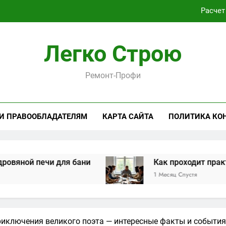
Как проходит практическая подготовка по совреме
Виртуальная платёжная карта за 5 минут без верифика
Легко Строю
Критерии выбора пластиковых окон 
Ремонт-Профи
Расчет
Как проходит практическая подготовка по совреме
 И ПРАВООБЛАДАТЕЛЯМ
КАРТА САЙТА
ПОЛИТИКА КО
Виртуальная платёжная карта за 5 минут без верифика
чи для бани
Как проходит практическая п
1 Месяц Спустя
иключения великого поэта — интересные факты и события 