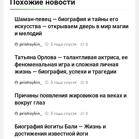
Похожие новости
Шаман-певец — биография и тайны его
искусства — открываем дверь в мир магии
и мелодий
pristroykin_
3 года спустя
0
Татьяна Орлова — талантливая актриса, ее
феноменальная игра и сложная личная
жизнь — биография, успехи и трагедии
pristroykin_
3 года спустя
0
Причины появления жировиков на веках и
вокруг глаз
pristroykin_
3 года спустя
0
Биография йогиты Бали — Жизнь и
достижения известной йоги