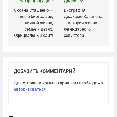
Предыдущая:
Далее:
Навигация
по
Оксана Сташенко —
Биография
все о биографии,
Джакомо Казанова
записям
личной жизни,
— история жизни
семье и детях.
легендарного
Официальный сайт!
седуктора
ДОБАВИТЬ КОММЕНТАРИЙ
Для отправки комментария вам необходимо
авторизоваться
.