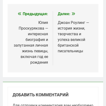
Предыдущая:
Далее:
Навигация
по
Юлия
Джоан Роулинг —
Проскурякова —
история жизни,
записям
интересная
творчества и
биография и
успеха великой
запутанная личная
британской
жизнь певицы,
писательницы
включая год ее
рождения
ДОБАВИТЬ КОММЕНТАРИЙ
Для отправки комментария вам необходимо