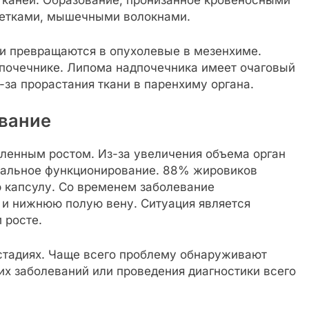
каней. Образование, пронизанное кровеносными
летками, мышечными волокнами.
ки превращаются в опухолевые в мезенхиме.
дпочечнике. Липома надпочечника имеет очаговый
-за прорастания ткани в паренхиму органа.
евание
дленным ростом. Из-за увеличения объема орган
мальное функционирование. 88% жировиков
 капсулу. Со временем заболевание
 и нижнюю полую вену. Ситуация является
 росте.
стадиях. Чаще всего проблему обнаруживают
х заболеваний или проведения диагностики всего