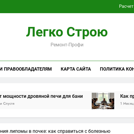
Расчет
Как проходит практическая подготовка по совреме
Легко Строю
Виртуальная платёжная карта за 5 минут без верифика
Ремонт-Профи
Критерии выбора пластиковых окон 
Расчет
 И ПРАВООБЛАДАТЕЛЯМ
КАРТА САЙТА
ПОЛИТИКА КО
Как проходит практическая подготовка по совреме
Виртуальная платёжная карта за 5 минут без верифика
ти дровяной печи для бани
Как проходит 
1 Месяц Спустя
ния липомы в почке: как справиться с болезнью