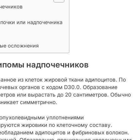
очечников
почки или надпочечника
ные осложнения
 липомы надпочечников
анное из клеток жировой ткани адипоцитов. По
очевых органов с кодом D30.0. Образование
етров или вырастать до 20 сантиметров. Обычно
зникает симметрично.
 опухолевидными уплотнениями
руются жировики по клеточному составу.
еобладанием адипоцитов и фибриновых волокон.