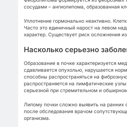
Фибролипома формируется из фиброзных т
сосудами – ангиолипома, образованная к
Уплотнение гормонально неактивно. Клет
Часто это единичный нарост на левом на
характер. Существует риск осложнения из
Насколько серьезно забол
Образование в почке характеризуется ме
сдавливается опухолью, нарушается нор
способны распространяться на фиброзную
распространяется на лимфатические узлы
серьезной при стремительном и обширном
Липому почки сложно выявить на ранних 
после обследования врачом сопутствующи
организма.