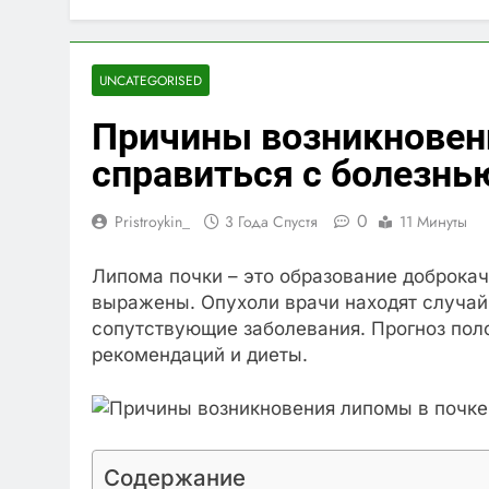
UNCATEGORISED
Причины возникновени
справиться с болезнь
0
Pristroykin_
3 Года Спустя
11 Минуты
Липома почки – это образование доброка
выражены. Опухоли врачи находят случай
сопутствующие заболевания. Прогноз по
рекомендаций и диеты.
Содержание