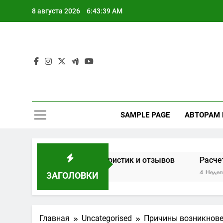
Перейти
8 августа 2026
6:43:40 AM
к
содержимому
SAMPLE PAGE
АВТОРАМ
 на основе характеристик и отзывов
Расчет мощнос
4 Недели Спустя
ЗАГОЛОВКИ
Главная
Uncategorised
Причины возникнове