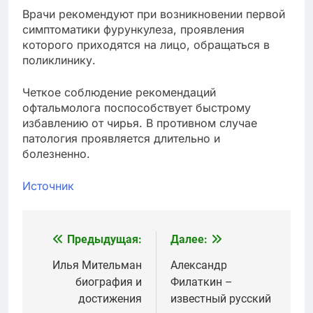
Врачи рекомендуют при возникновении первой
симптоматики фурункулеза, проявления
которого приходятся на лицо, обращаться в
поликлинику.
Четкое соблюдение рекомендаций
офтальмолога поспособствует быстрому
избавлению от чирья. В противном случае
патология проявляется длительно и
болезненно.
Источник
Предыдущая:
Далее:
Навигация
по
Илья Мительман
Александр
биография и
Филаткин –
записям
достижения
известный русский