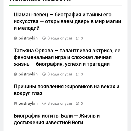
Шаман-певец — биография и тайны его
искусства — открываем дверь в мир магии
и мелодий
pristroykin_
3 года спустя
0
Татьяна Орлова — талантливая актриса, ее
феноменальная игра и сложная личная
жизнь — биография, успехи и трагедии
pristroykin_
3 года спустя
0
Причины появления жировиков на веках и
вокруг глаз
pristroykin_
3 года спустя
0
Биография йогиты Бали — Жизнь и
достижения известной йоги