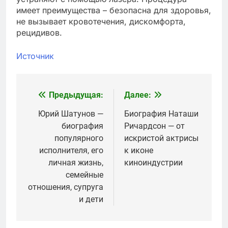
имеет преимущества – безопасна для здоровья,
не вызывает кровотечения, дискомфорта,
рецидивов.
Источник
Предыдущая:
Далее:
Навигация
по
Юрий Шатунов —
Биография Наташи
биография
Ричардсон — от
записям
популярного
искристой актрисы
исполнителя, его
к иконе
личная жизнь,
киноиндустрии
семейные
отношения, супруга
и дети