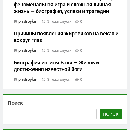
феноменальная игра и сложная личная
жизнь — биография, успехи и трагедии
pristroykin_
3 года спустя
0
Причины появления жировиков на веках и
вокруг глаз
pristroykin_
3 года спустя
0
Биография йогиты Бали — Жизнь и
достижения известной йоги
pristroykin_
3 года спустя
0
Поиск
ПОИСК