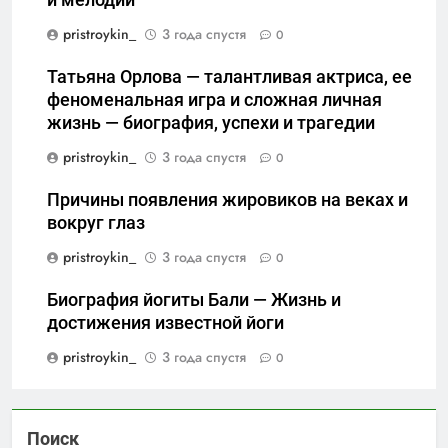
pristroykin_
3 года спустя
0
Татьяна Орлова — талантливая актриса, ее
феноменальная игра и сложная личная
жизнь — биография, успехи и трагедии
pristroykin_
3 года спустя
0
Причины появления жировиков на веках и
вокруг глаз
pristroykin_
3 года спустя
0
Биография йогиты Бали — Жизнь и
достижения известной йоги
pristroykin_
3 года спустя
0
Поиск